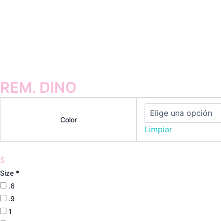
REM. DINO
Color
Limpiar
$
Size
*
.6
.9
1