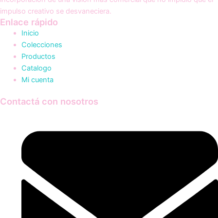
impulso creativo se desvaneciera.
Enlace rápido
Inicio
Colecciones
Productos
Catalogo
Mi cuenta
Contactá con nosotros